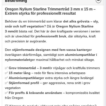
Beskrivning
Oregon
Nylium
Starline
Trimmertråd 3
mm
x
15
m –
Extrem
styrka
för
professionellt
resultat
Behöver
du
en
trimmertråd
som
klarar
det
allra
grövsta –
sly,
snår
och
tuff
vegetation
?
Då
är
Oregon
Nylium
Starline
3
mm
ditt
bästa
val.
Det
här
är
den
kraftigaste
versionen
i
serien
och
är
utvecklad
för
professionellt
bruk
,
där
slitstyrka,
kraft
och
precision
är
avgörande.
Den
stjärnformade
designen
med
fem
vassa
kanter
ger
överlägsen
skärförmåga,
samtidigt
som
aluminiumpartiklar
i
nylonmaterialet
ger
maximal
hållbarhet
och
minskat
slitage.
✅
Grov
trimmertråd – 3
mm
för
röjsågar
och
kraftfulla
trimmers
✅
15
meter
lång
–
redo
för
flera
intensiva
arbetspass
✅
Aluminiumpartiklar
ger
extra
styrka
och
längre
livslängd
✅
Stjärnformad
profil
–
ger
aggressiva,
rena
snitt
i
grov
vegetation
✅
För
proffs &
krävande
användare
–
kompromisslös
kvalitet
från
Oregon