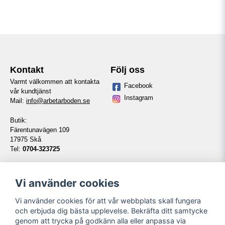
Kontakt
Följ oss
Varmt välkommen att kontakta
Facebook
vår kundtjänst
Instagram
Mail:
info@arbetarboden.se
Butik:
Färentunavägen 109
17975 Skå
Tel:
0704-323725
Telefontid vardagar:
14:00-16:00
Vi använder cookies
Vi använder cookies för att vår webbplats skall fungera
Information
Våra partners
och erbjuda dig bästa upplevelse. Bekräfta ditt samtycke
genom att trycka på godkänn alla eller anpassa via
Kontakt