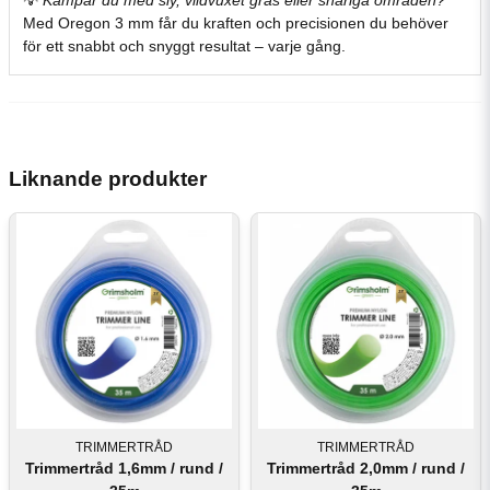
💡
Kämpar
du
med
sly,
vildvuxet
gräs
eller
snåriga
områden?
Med
Oregon 3
mm
får
du
kraften
och
precisionen
du
behöver
för
ett
snabbt
och
snyggt
resultat –
varje
gång.
Liknande produkter
TRIMMERTRÅD
TRIMMERTRÅD
Trimmertråd 1,6mm / rund /
Trimmertråd 2,0mm / rund /