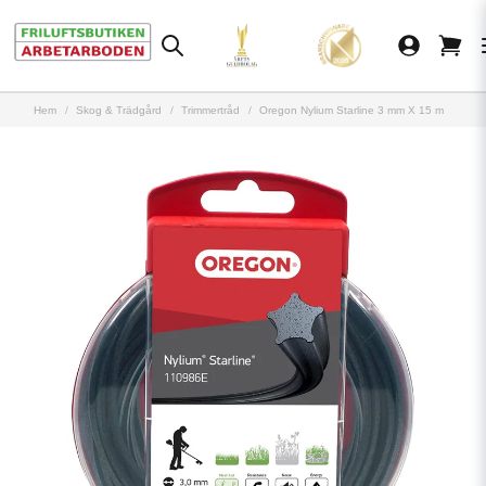
Hem
Skog & Trädgård
Trimmertråd
Oregon Nylium Starline 3 mm X 15 m