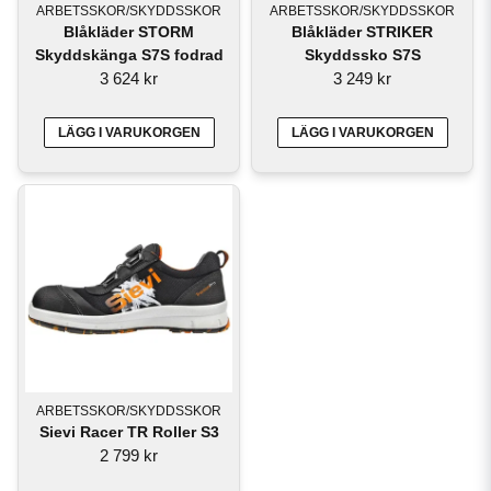
ARBETSSKOR/SKYDDSSKOR
ARBETSSKOR/SKYDDSSKOR
Blåkläder STORM
Blåkläder STRIKER
Skyddskänga S7S fodrad
Skyddssko S7S
3 624 kr
3 249 kr
LÄGG I VARUKORGEN
LÄGG I VARUKORGEN
ARBETSSKOR/SKYDDSSKOR
Sievi Racer TR Roller S3
2 799 kr