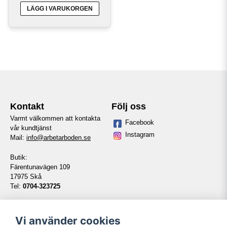
LÄGG I VARUKORGEN
Kontakt
Följ oss
Varmt välkommen att kontakta
Facebook
vår kundtjänst
Instagram
Mail:
info@arbetarboden.se
Butik:
Färentunavägen 109
17975 Skå
Tel:
0704-323725
Telefontid vardagar:
14:00-16:00
Vi använder cookies