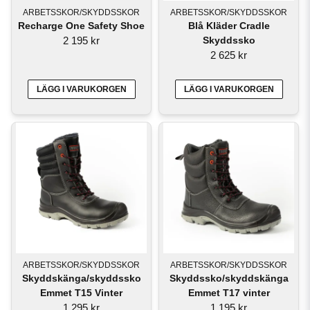
ARBETSSKOR/SKYDDSSKOR
ARBETSSKOR/SKYDDSSKOR
Recharge One Safety Shoe
Blå Kläder Cradle
2 195 kr
Skyddssko
2 625 kr
LÄGG I VARUKORGEN
LÄGG I VARUKORGEN
ARBETSSKOR/SKYDDSSKOR
ARBETSSKOR/SKYDDSSKOR
Skyddskänga/skyddssko
Skyddssko/skyddskänga
Emmet T15 Vinter
Emmet T17 vinter
1 295 kr
1 195 kr