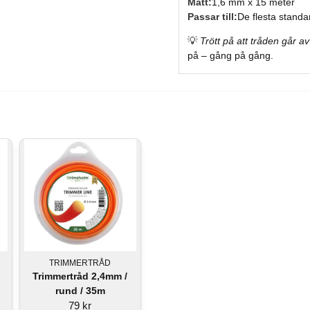
Mått:
1,6
mm
x
15
meter
Passar
till:
De
flesta
standa
💡
Trött
på
att
tråden
går
a
på –
gång
på
gång.
TRIMMERTRÅD
Trimmertråd 2,4mm /
rund / 35m
79 kr