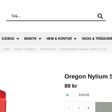
ICEBUG
MAKITA
HEM & KONTOR
SKOG & TRÄDGÅR
Hem
Skog & Trädgård
Trimmertråd
Oregon Nylium Starline 1,6mm X 15 m
Oregon Nylium S
89 kr
533745
-
+