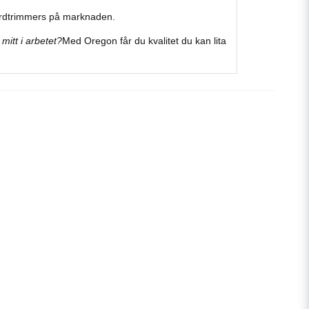
rdtrimmers
på
marknaden.
v
mitt
i
arbetet?
Med
Oregon
får
du
kvalitet
du
kan
lita