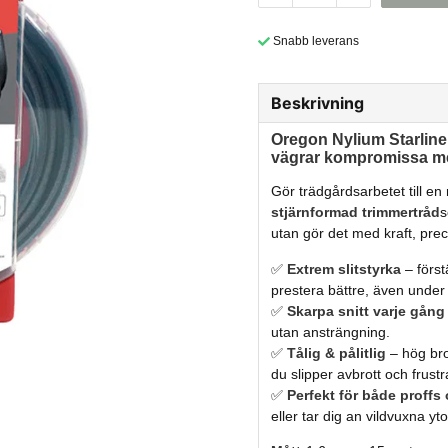
Snabb leverans
Beskrivning
Oregon
Nylium
Starlin
vägrar
kompromissa
m
Gör
trädgårdsarbetet
till
en
stjärnformad
trimmertråd
utan
gör
det
med
kraft,
prec
✅
Extrem
slitstyrka
–
förs
prestera
bättre,
även
unde
✅
Skarpa
snitt
varje
gång
utan
ansträngning.
✅
Tålig &
pålitlig
–
hög
br
du
slipper
avbrott
och
frustr
✅
Perfekt
för
både
proffs
eller
tar
dig
an
vildvuxna
yto