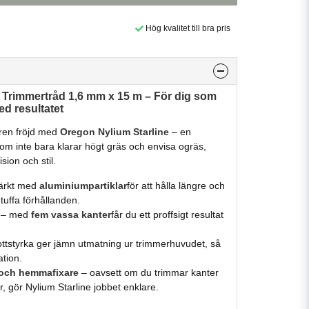
Hög kvalitet till bra pris
e
Trimmertråd
1,6
mm
x
15
m –
För
dig
som
ed
resultatet
ren
fröjd
med
Oregon
Nylium
Starline
–
en
som
inte
bara
klarar
högt
gräs
och
envisa
ogräs,
ision
och
stil.
tärkt
med
aluminiumpartiklar
för
att
hålla
längre
och
r
tuffa
förhållanden.
–
med
fem
vassa
kanter
får
du
ett
proffsigt
resultat
ottstyrka
ger
jämn
utmatning
ur
trimmerhuvudet,
så
ation.
och
hemmafixare
–
oavsett
om
du
trimmar
kanter
r,
gör
Nylium
Starline
jobbet
enklare.