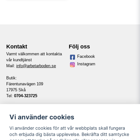
Kontakt
Följ oss
Varmt välkommen att kontakta
Facebook
vår kundtjänst
Instagram
Mail:
info@arbetarboden.se
Butik:
Färentunavägen 109
17975 Skå
Tel:
0704-323725
Telefontid vardagar:
14:00-16:00
Vi använder cookies
Vi använder cookies för att vår webbplats skall fungera
Information
Våra partners
och erbjuda dig bästa upplevelse. Bekräfta ditt samtycke