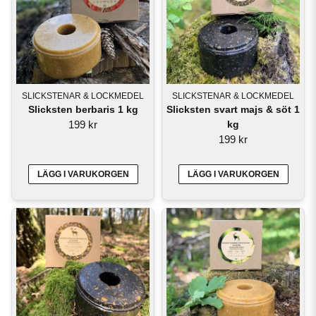
De som är väldigt populär är "mot" rådjur och vildsvin, fungerar alldeles
utmärkt.
Det är ju ganska väl känt att vildsvinen förstör en hel del på våra tomter,
framför allt i södra Sverige.
SLICKSTENAR & LOCKMEDEL
SLICKSTENAR & LOCKMEDEL
Slicksten berbaris 1 kg
Slicksten svart majs & söt 1
199 kr
kg
199 kr
LÄGG I VARUKORGEN
LÄGG I VARUKORGEN