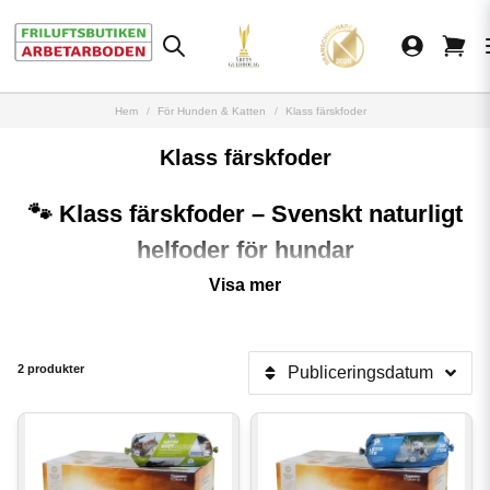
Hem
För Hunden & Katten
Klass färskfoder
Klass färskfoder
🐾 Klass färskfoder – Svenskt naturligt
helfoder för hundar
Ge din hund den bästa starten i livet med
Klass färskfoder
🐶✨. Sedan
Visa mer
starten har Klass utvecklat
svensktillverkat hundfoder
av högsta kvalitet,
baserat på
naturliga råvaror utan onödiga tillsatser
. Med fokus på hälsa,
energi och smak erbjuder Klass ett färskfruset helfoder som passar
alla
hundraser – från valp till senior
.
2 produkter
Publiceringsdatum
🥩 Naturliga råvaror – näring på riktigt
Klass färskfoder tillverkas av
animaliska råvaror som nöt, kyckling, lamm
och fisk
, i kombination med spannmål, grönsaker och nyttiga oljor.
Resultatet blir en
balanserad måltid
som stödjer hundens matsmältning,