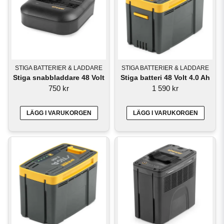
och arbetsuppgift.
Du kan använda samma batteri till exempelvis:
Gräsklippare
Trimmers och röjsågar
STIGA BATTERIER & LADDARE
STIGA BATTERIER & LADDARE
Stiga snabbladdare 48 Volt
Stiga batteri 48 Volt 4.0 Ah
Häcksaxar
750 kr
1 590 kr
Motorsågar
LÄGG I VARUKORGEN
LÄGG I VARUKORGEN
Lövblåsar
Kraftfull prestanda utan sladd
Stiga batterier är utrustade med moderna litiumjonceller som ger jämn effekt
under hela arbetspasset. Du slipper avgaser, buller från bensinmotorer och
begränsningen av sladd. Det gör arbetet både bekvämare och mer
miljövänligt.
För villaägare med normalstor trädgård räcker ofta ett 4,0 Ah eller 5,0 Ah
batteri långt, medan större ytor kan kräva högre kapacitet eller ett extra