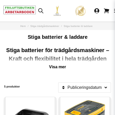
Hem
Stiga trädgårdsmaskiner
Stiga batterier & laddare
Stiga batterier & laddare
Stiga batterier för trädgårdsmaskiner –
Kraft och flexibilitet i hela trädgården
Med batterier från
Stiga
får du en smidig, kraftfull och miljövänligare lösning
Visa mer
för alla typer av trädgårdsarbeten. Stigas batterisystem är utvecklat för att ge
lång drifttid, snabb laddning och hög prestanda – oavsett om du klipper
gräset, trimmar kanter eller beskär buskar.
5 produkter
Publiceringsdatum
Ett batteri – flera maskiner
Stigas batteridrivna trädgårdsmaskiner är en del av smarta batterisystem där
samma batteri kan användas i flera olika verktyg. Det gör att du slipper ha
olika batterier och laddare till varje maskin. Med Stigas 20V-, 48V- och
ePower-system kan du enkelt anpassa kapaciteten efter trädgårdens storlek