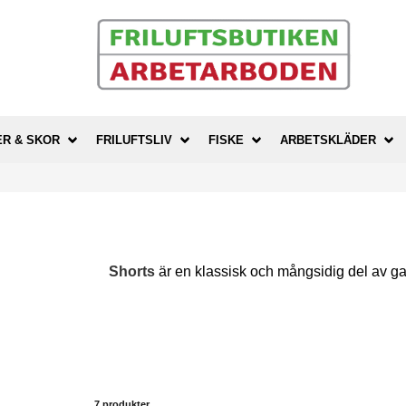
ER & SKOR
FRILUFTSLIV
FISKE
ARBETSKLÄDER
Shorts
är en klassisk och mångsidig del av ga
Denimshorts
– Ett tidlöst alternativ som passar 
Sportshorts
– Lätta och funktionella, d
7 produkter