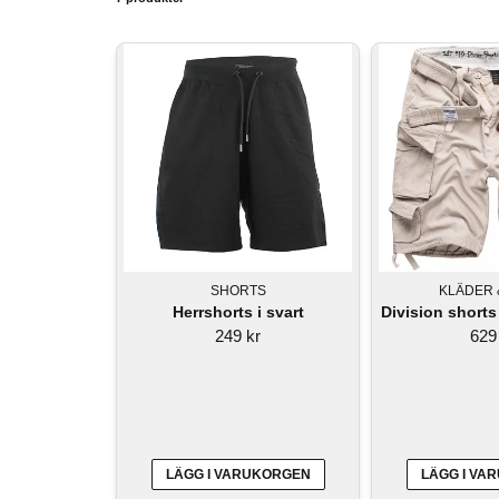
Chinoshorts
– En mer stilren och elegant
Cargo-shorts
– Praktiska shorts med stora fic
Bermudashorts
– Längre shorts som slutar
Löparshorts
– Designade för löpning 
SHORTS
KLÄDER 
Herrshorts i svart
Division shorts
249 kr
629
LÄGG I VARUKORGEN
LÄGG I VA