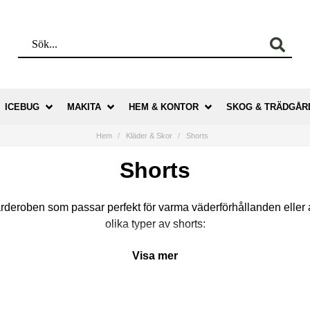
ICEBUG
MAKITA
HEM & KONTOR
SKOG & TRÄDGÅR
Hem
Kläder & Skor
Shorts
Shorts
rderoben som passar perfekt för varma väderförhållanden eller a
olika typer av shorts:
Typer av Shorts:
Visa mer
både till vardags och för mer avslappnade tillfällen. Finns i olika
esignade för träning och sport. De är ofta tillverkade av synteti