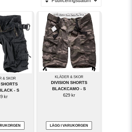
Publiceringsdatum
fekta för en mer uppklädd, avslappnad look.
erfekt för utomhusaktiviteter eller vardagsbruk.
t eller professionellt utseende på sommaren.
ade av lätta och ventilerande material.
KLÄDER & SKOR
R & SKOR
DIVISION SHORTS
 SHORTS
BLACKCAMO - S
LACK - S
629 kr
9 kr
VARUKORGEN
LÄGG I VARUKORGEN