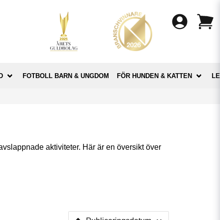
D
FOTBOLL BARN & UNGDOM
FÖR HUNDEN & KATTEN
LE
vslappnade aktiviteter. Här är en översikt över
 längder och tvättar, från ljusa till mörka nyanser.
ska material som andas och torkar snabbt.