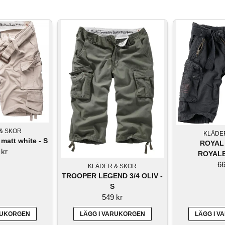
 version av shorts, ofta i bomull eller en bomullsblandning. Per
kor på sidorna. Vanligtvis designade för att vara funktionella, p
 vid knäna eller strax ovanför. Ofta populära för ett mer formell
och andra sportaktiviteter. De är vanligtvis kortare och tillverk
& SKOR
KLÄDE
 matt white - S
ROYAL
 kr
ROYALB
66
KLÄDER & SKOR
TROOPER LEGEND 3/4 OLIV -
S
549 kr
RUKORGEN
LÄGG I VARUKORGEN
LÄGG I 