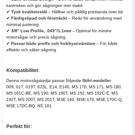
kastrisken och gör sågningen mer stabil.
✔
Tysk kvalitetsstål
– Hållbar och pålitlig prestanda över tid.
✔
Färdigslipad och försträckt
– Redo för användning med
minimal justering.
✔
3/8" Low Profile, .043"/1.1mm
– Optimal för mindre
motorsågar och precis sågning.
✔
Passar både proffs och hobbyanvändare
– För både
effektiv och säker sågning.
Kompatibilitet:
Denna motorsågskedja passar följande
Stihl-modeller
:
009, 017, 019T, 023L, E14, E140, MS 170, MS 171, MS 180,
MS 181C-BE, MS 190, MS 190T, MS 192, MS 192C-E, MS
192T, MS 200T, MS 201T, MSE 140, MSE 170, MSE 170C-Q,
MSE 17DC-BQ, NS 181.
Perfekt för: