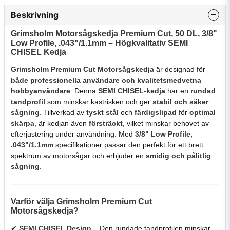
Beskrivning
Grimsholm Motorsågskedja Premium Cut, 50 DL, 3/8"
Low Profile, .043"/1.1mm – Högkvalitativ SEMI
CHISEL Kedja
Grimsholm Premium Cut Motorsågskedja
är designad för
både professionella användare och kvalitetsmedvetna
hobbyanvändare
. Denna
SEMI CHISEL-kedja
har en
rundad
tandprofil
som minskar kastrisken och ger
stabil och säker
sågning
. Tillverkad av
tyskt stål
och
färdigslipad
för
optimal
skärpa
, är kedjan även
försträckt
, vilket minskar behovet av
efterjustering under användning. Med
3/8" Low Profile,
.043"/1.1mm
specifikationer passar den perfekt för ett brett
spektrum av motorsågar och erbjuder en
smidig och pålitlig
sågning
.
Varför välja Grimsholm Premium Cut
Motorsågskedja?
✔
SEMI CHISEL Design
– Den rundade tandprofilen minskar