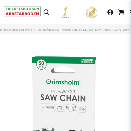
torsågskedjor och svärd
Motorsågskedja Premium Cut, 50 DL, 3/8" Low Profile, .043"/1.1mm