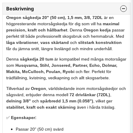
Beskrivning
Oregon sågkedja 20" (50 cm), 1,5 mm, 3/8, 72DL
är en
högpresterande motorsågskedja för dig som vill ha
maximal
precision, kraft och hållbarhet
. Denna
Oregon kedja
passar
perfekt till både professionellt skogsbruk och hemmabruk. Med
låga vibrationer
,
vass skärtand
och
slitstark konstruktion
får du jämna snitt, längre livslängd och mindre underhåll.
Denna
sågkedja 20 tum
är kompatibel med många motorsågar
som
Husqvarna, Stihl, Jonsered, Partner, Echo, Dolmar,
Makita, McCulloch, Poulan, Ryobi
och fler. Perfekt för
trädfällning, kvistning, vedkapning och allt skogsarbete.
Tillverkad av
Oregon
, världsledande inom motorsågskedjor och
sågsvärd, erbjuder denna modell
72 drivlänkar (72DL)
,
delning 3/8"
och
spårbredd 1,5 mm (0.058")
, vilket ger
stabilitet, kraft och exakt skärning
även i hårda träslag.
✅
Egenskaper:
Passar 20" (50 cm) svärd