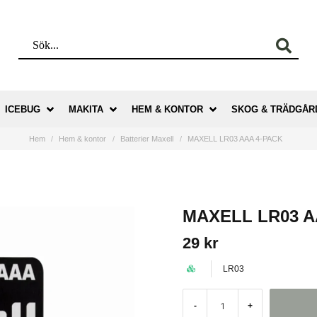
ICEBUG
MAKITA
HEM & KONTOR
SKOG & TRÄDGÅR
Hem
Hem & kontor
Batterier Maxell
MAXELL LR03 AAA 4-PACK
MAXELL LR03 A
29 kr
LR03
-
+