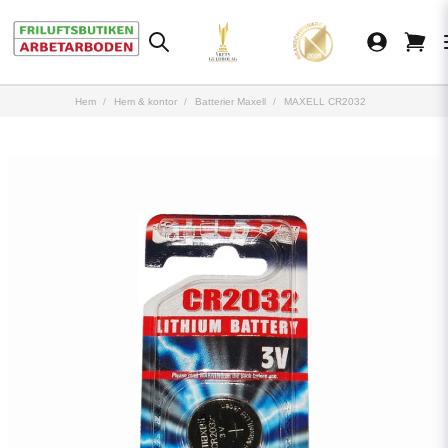
Hem
Hem & kontor
Batterier Maxell
MAXELL CR2032