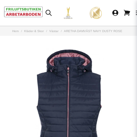
Hem
Kläder & Skor
Västar
ARETHA DAMVÄST NAVY DUSTY ROSE