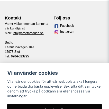
Kontakt
Följ oss
Varmt välkommen att kontakta
Facebook
vår kundtjänst
Instagram
Mail:
info@arbetarboden.se
Butik:
Färentunavägen 109
17975 Skå
Tel:
0704-323725
Telefontid vardagar:
14:00-16:00
Vi använder cookies
Vi använder cookies för att vår webbplats skall fungera
Information
Våra partners
och erbjuda dig bästa upplevelse. Bekräfta ditt samtycke
genom att trycka på godkänn alla eller anpassa via
Kontakt
inställningar
Köpvillkor
Om oss
Länkar