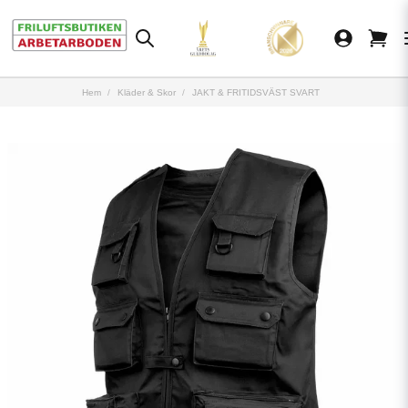
Hem
Kläder & Skor
JAKT & FRITIDSVÄST SVART