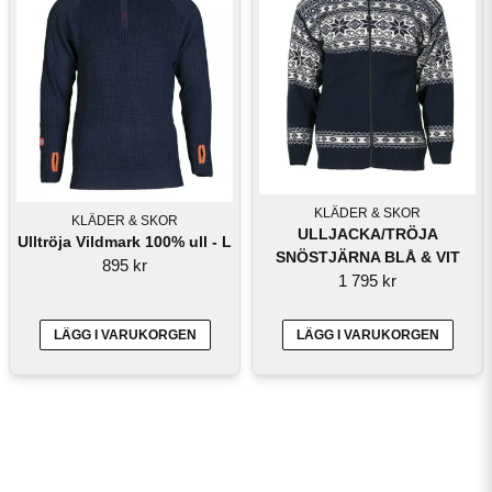
KLÄDER & SKOR
KLÄDER & SKOR
ULLJACKA/TRÖJA
Ulltröja Vildmark 100% ull - L
SNÖSTJÄRNA BLÅ & VIT
895 kr
1 795 kr
LÄGG I VARUKORGEN
LÄGG I VARUKORGEN