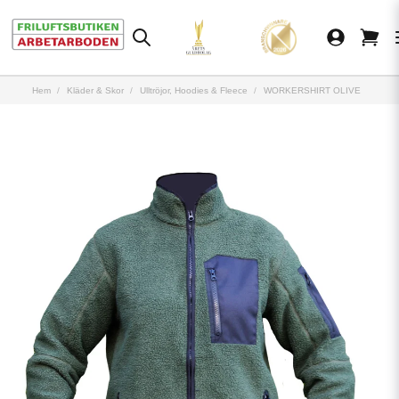
Hem
Kläder & Skor
Ulltröjor, Hoodies & Fleece
WORKERSHIRT OLIVE