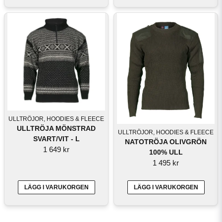
ULLTRÖJOR, HOODIES & FLEECE
ULLTRÖJA MÖNSTRAD
ULLTRÖJOR, HOODIES & FLEECE
SVART/VIT - L
NATOTRÖJA OLIVGRÖN
1 649 kr
100% ULL
1 495 kr
LÄGG I VARUKORGEN
LÄGG I VARUKORGEN