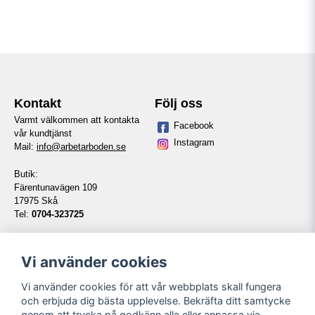
Kontakt
Följ oss
Varmt välkommen att kontakta
Facebook
vår kundtjänst
Instagram
Mail:
info@arbetarboden.se
Butik:
Färentunavägen 109
17975 Skå
Tel:
0704-323725
Telefontid vardagar:
14:00-16:00
Vi använder cookies
Vi använder cookies för att vår webbplats skall fungera
Information
Våra partners
och erbjuda dig bästa upplevelse. Bekräfta ditt samtycke
genom att trycka på godkänn alla eller anpassa via