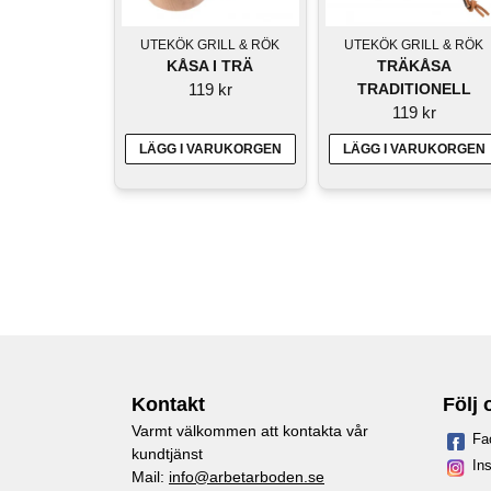
UTEKÖK GRILL & RÖK
UTEKÖK GRILL & RÖK
TRÄKÅSA
KÅSA I TRÄ
TRADITIONELL
119 kr
119 kr
LÄGG I VARUKORGEN
LÄGG I VARUKORGEN
Kontakt
Följ 
Varmt välkommen att kontakta vår
Fa
kundtjänst
In
Mail:
info@arbetarboden.se