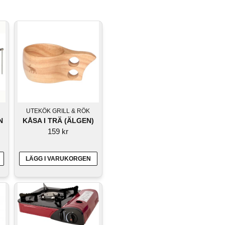
UTEKÖK GRILL & RÖK
N
KÅSA I TRÄ (ÄLGEN)
159 kr
LÄGG I VARUKORGEN