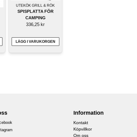
UTEKÖK GRILL & RÖK
SPISPLATTA FÖR
CAMPING
336,25 kr
LÄGG I VARUKORGEN
oss
Information
cebook
Kontakt
Köpvillkor
stagram
Om oss