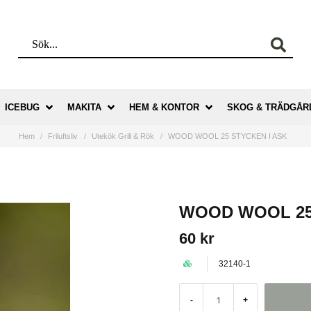
ICEBUG
MAKITA
HEM & KONTOR
SKOG & TRÄDGÅR
Hem
Friluftsliv
Utekök Grill & Rök
WOOD WOOL 25 STYCKEN I ASK
WOOD WOOL 25
60 kr
32140-1
-
+