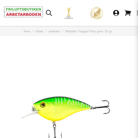
Hem
Fiske
wobbler
Wobbler Trapper Fluo grön 16 gr