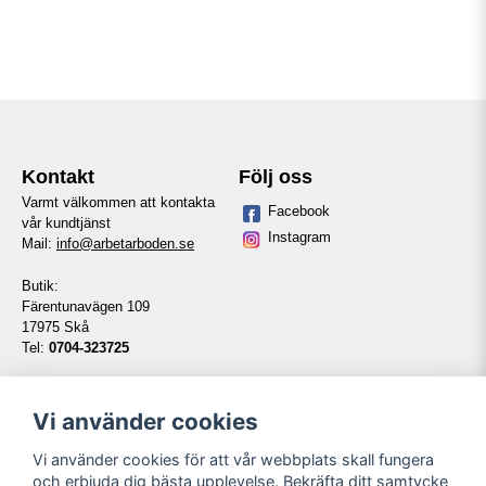
Kontakt
Följ oss
Varmt välkommen att kontakta
Facebook
vår kundtjänst
Instagram
Mail:
info@arbetarboden.se
Butik:
Färentunavägen 109
17975 Skå
Tel:
0704-323725
Telefontid vardagar:
14:00-16:00
Vi använder cookies
Vi använder cookies för att vår webbplats skall fungera
Information
Våra partners
och erbjuda dig bästa upplevelse. Bekräfta ditt samtycke