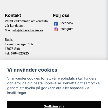
Kontakt
Följ oss
Varmt välkommen att kontakta
Facebook
vår kundtjänst
Instagram
Mail:
info@arbetarboden.se
Butik:
Färentunavägen 109
17975 Skå
Tel:
0704-323725
Telefontid vardagar:
14:00-16:00
Vi använder cookies
Vi använder cookies för att vår webbplats skall fungera
Information
Våra partners
och erbjuda dig bästa upplevelse. Bekräfta ditt samtycke
genom att trycka på godkänn alla eller anpassa via
Kontakt
inställningar
Köpvillkor
Om oss
Länkar
Godkänn alla