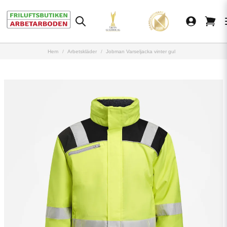
Hem
Arbetskläder
Jobman Varseljacka vinter gul