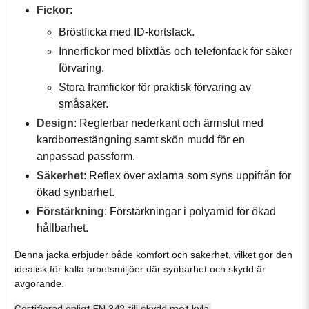
Fickor
:
Bröstficka med ID-kortsfack.
Innerfickor med blixtlås och telefonfack för säker
förvaring.
Stora framfickor för praktisk förvaring av
småsaker.
Design
: Reglerbar nederkant och ärmslut med
kardborrestängning samt skön mudd för en
anpassad passform.
Säkerhet
: Reflex över axlarna som syns uppifrån för
ökad synbarhet.
Förstärkning
: Förstärkningar i polyamid för ökad
hållbarhet.
Denna jacka erbjuder både komfort och säkerhet, vilket gör den
idealisk för kalla arbetsmiljöer där synbarhet och skydd är
avgörande.
Certifierad enligt EN 342 till skydd mot kyla.