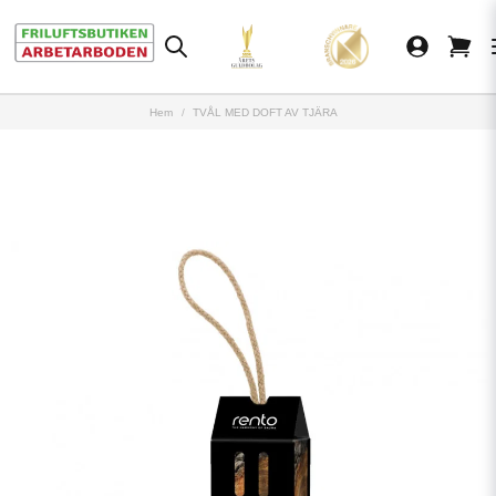
Hem
TVÅL MED DOFT AV TJÄRA