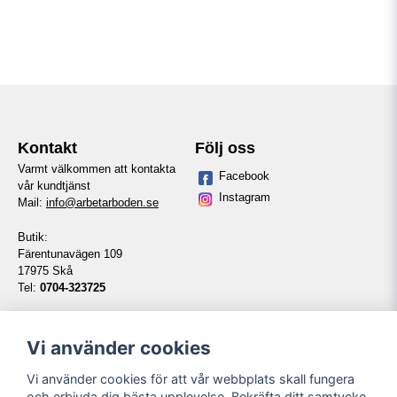
Kontakt
Följ oss
Varmt välkommen att kontakta
Facebook
vår kundtjänst
Instagram
Mail:
info@arbetarboden.se
Butik:
Färentunavägen 109
17975 Skå
Tel:
0704-323725
Telefontid vardagar:
14:00-16:00
Vi använder cookies
Vi använder cookies för att vår webbplats skall fungera
Information
Våra partners
och erbjuda dig bästa upplevelse. Bekräfta ditt samtycke