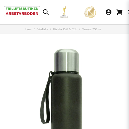
Hem
Friluftsliv
Utekök Grill & Rök
Termos 750 ml