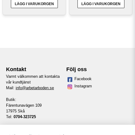
LÄGG I VARUKORGEN
LÄGG I VARUKORGEN
Kontakt
Följ oss
Varmt välkommen att kontakta
Facebook
vår kundtjänst
Instagram
Mail:
info@arbetarboden.se
Butik:
Färentunavägen 109
17975 Skå
Tel:
0704-323725
Telefontid vardagar:
14:00-16:00