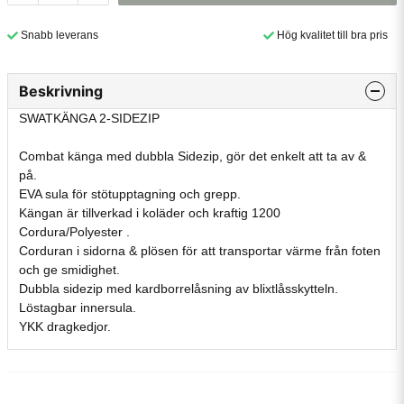
Snabb leverans
Hög kvalitet till bra pris
Beskrivning
SWATKÄNGA 2-SIDEZIP
Combat känga med dubbla Sidezip, gör det enkelt att ta av &
på.
EVA sula för stötupptagning och grepp.
Kängan är tillverkad i koläder och kraftig 1200
Cordura/Polyester .
Corduran i sidorna & plösen för att transportar värme från foten
och ge smidighet.
Dubbla sidezip med kardborrelåsning av blixtlåsskytteln.
Löstagbar innersula.
YKK dragkedjor.