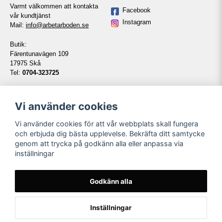
Varmt välkommen att kontakta
Facebook
vår kundtjänst
Instagram
Mail:
info@arbetarboden.se
Butik:
Färentunavägen 109
17975 Skå
Tel:
0704-323725
Telefontid vardagar:
14:00-16:00
Vi använder cookies
Vi använder cookies för att vår webbplats skall fungera
Information
Våra partners
och erbjuda dig bästa upplevelse. Bekräfta ditt samtycke
genom att trycka på godkänn alla eller anpassa via
Kontakt
inställningar
Köpvillkor
Om oss
Länkar
Godkänn alla
Namnbyte
Inställningar