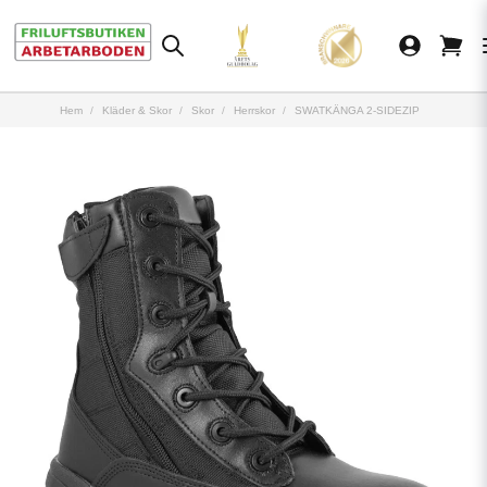
Hem
Kläder & Skor
Skor
Herrskor
SWATKÄNGA 2-SIDEZIP