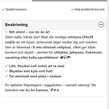
Snabb leverans
Hög kvalitet till bra pris
Beskrivning
✨
Sitt
skönt –
var
du
än
är!
Glöm
kalla,
hårda
ytor!
Med
vår
smidiga
sittdyna (
34x29
cm)
får
du
ett
mjukt,
isolerande
lager
mellan
dig
och
marken.
Den
är
tillverkad
i
8
mm
slitstark
cellplast
,
vilket
ger
både
komfort
och
skydd –
perfekt
för
utflykter,
jaktpass,
fisketurer,
vandring
eller
kalla
sportläktare
! 🏕️🎣🏞️
✅
Lätt,
flexibel
och
enkel
att
ta
med
✅
Skyddar
mot
kyla
och
fukt
✅
Tar
minimalt
med
plats
i
väskan
En
självklar
följeslagare
i
ryggsäcken –
oavsett
säsong!
Sitt
bekvämt
var
du
än
hamnar
. 🍂❄️☀️