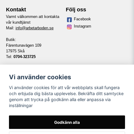
Kontakt
Följ oss
Varmt välkommen att kontakta
Facebook
vår kundtjänst
Instagram
Mail:
info@arbetarboden.se
Butik:
Färentunavägen 109
17975 Skå
Tel:
0704-323725
Telefontid vardagar:
14:00-16:00
Vi använder cookies
Vi använder cookies för att vår webbplats skall fungera
Information
Våra partners
och erbjuda dig bästa upplevelse. Bekräfta ditt samtycke
genom att trycka på godkänn alla eller anpassa via
Kontakt
inställningar
Köpvillkor
Om oss
Länkar
Godkänn alla
Namnbyte