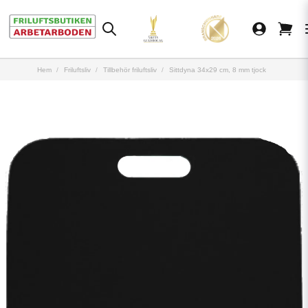
Hem
Friluftsliv
Tillbehör friluftsliv
Sittdyna 34x29 cm, 8 mm tjock