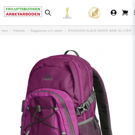
Hem
Friluftsliv
Ryggsäckar och väskor
RYGGSÄCK ALBUS GRAPE WINE 30 LITER