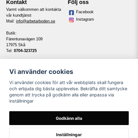
Kontakt
Följ oss
Varmt välkommen att kontakta
Facebook
vår kundtjänst
Instagram
Mail:
info@arbetarboden.se
Butik:
Färentunavägen 109
17975 Skå
Tel:
0704-323725
Telefontid vardagar:
14:00-16:00
Vi använder cookies
Vi använder cookies för att vår webbplats skall fungera
Information
Våra partners
och erbjuda dig bästa upplevelse. Bekräfta ditt samtycke
genom att trycka på godkänn alla eller anpassa via
Kontakt
inställningar
Köpvillkor
Om oss
Länkar
Godkänn alla
Namnbyte
Inställningar