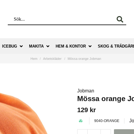
ICEBUG
MAKITA
HEM & KONTOR
SKOG & TRÄDGÅR
Hem
Arbetskläder
Mössa orange Jobman
Jobman
Mössa orange 
129 kr
J
9040-ORANGE