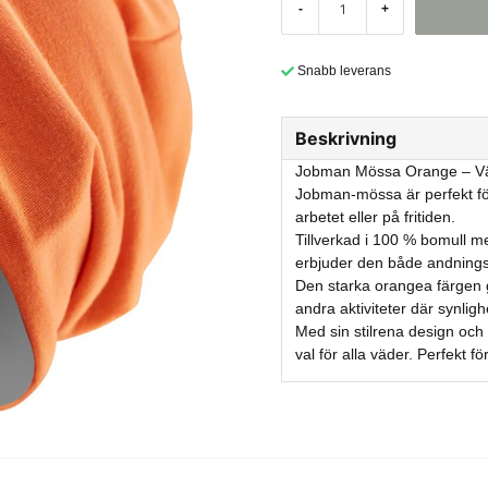
-
+
Snabb leverans
Beskrivning
Jobman Mössa Orange – Vär
Jobman-mössa är perfekt fö
arbetet eller på fritiden.
Tillverkad i 100 % bomull m
erbjuder den både andnings
Den starka orangea färgen g
andra aktiviteter där synlighe
Med sin stilrena design och f
val för alla väder. Perfekt fö