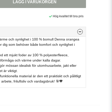
LÄGG I VARUKORGEN
Hög kvalitet till bra pris
me och synlighet i 100 % bomull Denna orangea
r dig som behöver både komfort och synlighet i
ed ett mjukt foder av 100 % polyesterfleece,
förmåga och värme under kalla dagar.
ör mössan idealisk för utomhusarbete, jakt eller
t är viktigt.
unktionella material är den ett praktiskt och pålitligt
r arbete, friluftsliv och vardagsbruk! 🎯🧡