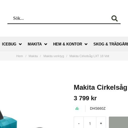
ICEBUG
MAKITA
HEM & KONTOR
SKOG & TRÄDGÅR
Hem
Makita
Makita verktyg
Makita Cirkelsåg LXT 18 Volt
Makita Cirkelsåg
3 799 kr
DHS660Z
-
+