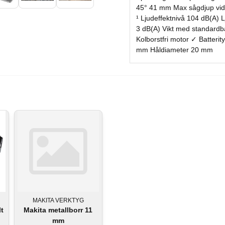
45° 41 mm Max sågdjup vid 
¹ Ljudeffektnivå 104 dB(A) L
3 dB(A) Vikt med standardba
Kolborstfri motor ✓ Batteri
mm Håldiameter 20 mm
MAKITA VERKTYG
lt
Makita metallborr 11
mm