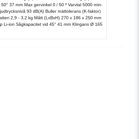
50° 37 mm Max gervinkel 0 / 50 º Varvtal 5000 min-
judtrycksnivå 93 dB(A) Buller mättolerans (K-faktor)
tteri 2,9 - 3,2 kg Mått (LxBxH) 270 x 186 x 250 mm
typ Li-ion Sågkapacitet vid 45° 41 mm Klingans Ø 165