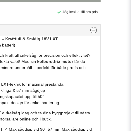
Hög kvalitet till bra pris
– Kraftfull & Smidig 18V LXT
 batteri)
 kraftfull cirkelsåg för precision och effektivitet?
fekta valet! Med sin
kolborstfria motor
får du
ch mindre underhåll – perfekt för både proffs och
LXT-teknik för maximal prestanda
klinga & 57 mm sågdjup
ngskapacitet upp till 50°
pakt design för enkel hantering
 cirkelsåg
idag och ta dina byggprojekt till nästa
försäljare online och i butik.
T ✓ Max sågdjup vid 90° 57 mm Max sågdjup vid