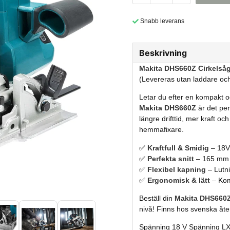
Snabb leverans
Beskrivning
Makita DHS660Z Cirkelsåg 
(Levereras utan laddare och
Letar du efter en kompakt och
Makita DHS660Z
är det per
längre drifttid, mer kraft o
hemmafixare.
✅
Kraftfull & Smidig
– 18V 
✅
Perfekta snitt
– 165 mm 
✅
Flexibel kapning
– Lutni
✅
Ergonomisk & lätt
– Kom
Beställ din
Makita DHS660Z
nivå! Finns hos svenska åter
Spänning 18 V Spänning LX