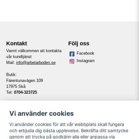
Kontakt
Följ oss
Varmt välkommen att kontakta
Facebook
vår kundtjänst
Instagram
Mail:
info@arbetarboden.se
Butik:
Färentunavägen 109
17975 Skå
Tel:
0704-323725
Telefontid vardagar:
14:00-16:00
Vi använder cookies
Vi använder cookies för att vår webbplats skall fungera
Information
Våra partners
och erbjuda dig bästa upplevelse. Bekräfta ditt samtycke
genom att trycka på godkänn alla eller anpassa via
Kontakt