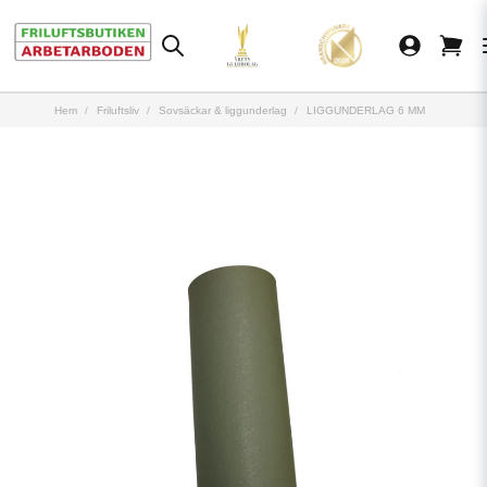
Hem
Friluftsliv
Sovsäckar & liggunderlag
LIGGUNDERLAG 6 MM