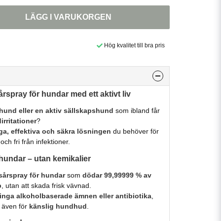
LÄGG I VARUKORGEN
Hög kvalitet till bra pris
sårspray för hundar med ett aktivt liv
hund eller en aktiv sällskapshund
som ibland får
irritationer
?
iga, effektiva och säkra lösningen
du behöver för
och fri från infektioner.
 hundar – utan kemikalier
sårspray för hundar
som
dödar 99,99999 % av
p
, utan att skada frisk vävnad.
inga alkoholbaserade ämnen eller antibiotika
,
 även för
känslig hundhud
.