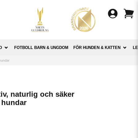
D
FOTBOLL BARN & UNGDOM
FÖR HUNDEN & KATTEN
LE
 hundar
tiv, naturlig och säker
r hundar