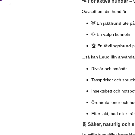
🐾
För aktiva hundar – 
Oavsett om din hund är:
🦌 En
jakthund
ute på
🐶 En
valp
i kenneln
🏆 En
tävlingshund
p
...så kan
Leucillin
användas 
Rivsår och småsår
Tassprickor och spruc
Insektsbett och hotspo
Öronirritationer och h
Efter jakt, bad eller trä
🧬
Säker, naturlig och
Leucillin innehåller
hypoklo