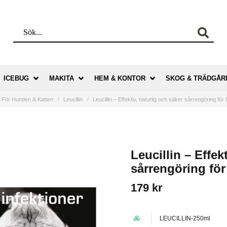
ICEBUG
MAKITA
HEM & KONTOR
SKOG & TRÄDGÅR
För Hunden & Katten
Leucillin
Leucillin – Effektiv, naturlig och säker sårrengöring för
Leucillin – Effek
sårrengöring fö
179 kr
LEUCILLIN-250ml