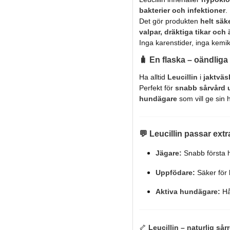
bakterier och infektioner
.
Det gör produkten
helt säk
valpar, dräktiga tikar och
Inga karenstider, inga kemi
🧳
En flaska – oändli
Ha alltid
Leucillin
i
jaktväs
Perfekt för
snabb sårvård u
hundägare
som vill ge sin 
💬
Leucillin passar extra
Jägare:
Snabb första h
Uppfödare:
Säker för b
Aktiva hundägare:
Hål
🦴
Leucillin – naturlig sår