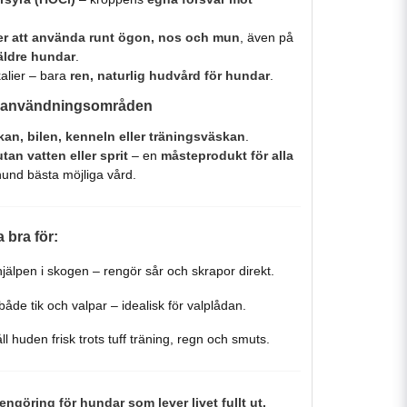
er att använda runt ögon, nos och mun
, även på
 äldre hundar
.
kalier – bara
ren, naturlig hudvård för hundar
.
ga användningsområden
kan, bilen, kenneln eller träningsväskan
.
tan vatten eller sprit
– en
måsteprodukt för alla
hund bästa möjliga vård.
 bra för:
jälpen i skogen – rengör sår och skrapor direkt.
åde tik och valpar – idealisk för valplådan.
l huden frisk trots tuff träning, regn och smuts.
rengöring för hundar som lever livet fullt ut.