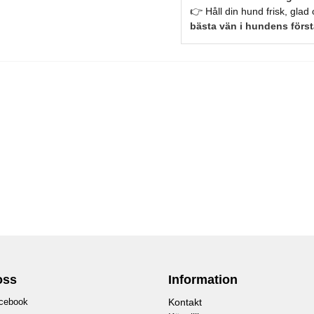
👉 Håll din hund frisk, gla
bästa vän i hundens först
oss
Information
cebook
Kontakt