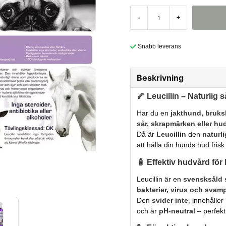
-
+
Snabb leverans
Beskrivning
🦴
Leucillin – Naturlig 
Har du en
jakthund, bruks
sår, skrapmärken eller hud
Då är
Leucillin
den
naturl
att hålla din hunds hud frisk 
🧴
Effektiv hudvård för
Leucillin är en
svensksåld 
bakterier, virus och svam
Den
svider inte
, innehåller
och är
pH-neutral
– perfekt