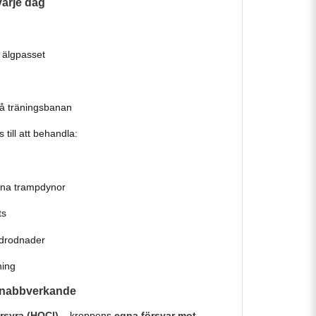
varje dag
 älgpasset
å träningsbanan
till att behandla:
kna trampdynor
ts
udrodnader
ning
 snabbverkande
rsyra (HOCl)
– kroppens
egna försvar mot