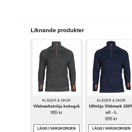
Liknande produkter
KLÄDER & SKOR
KLÄDER & SKOR
Vildmarkströja koksgrå
Ulltröja Vildmark 100
995 kr
ull - L
895 kr
LÄGG I VARUKORGEN
LÄGG I VARUKORGEN