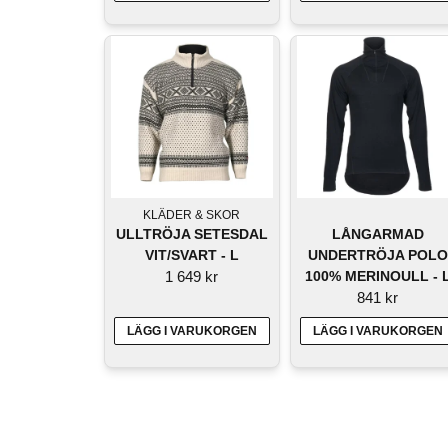
KLÄDER & SKOR
ULLTRÖJA SETESDAL
LÅNGARMAD
VIT/SVART - L
UNDERTRÖJA POLO
1 649 kr
100% MERINOULL - 
841 kr
LÄGG I VARUKORGEN
LÄGG I VARUKORGEN