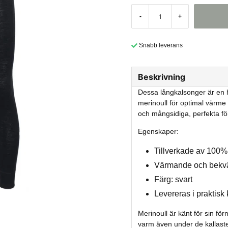
-
+
Snabb leverans
Beskrivning
Dessa långkalsonger är en h
merinoull för optimal värme
och mångsidiga, perfekta fö
Egenskaper:
Tillverkade av 100%
Värmande och bek
Färg: svart
Levereras i praktis
Merinoull är känt för sin fö
varm även under de kallaste