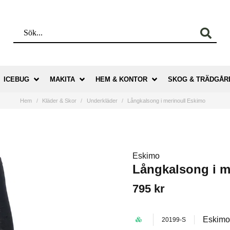
ICEBUG
MAKITA
HEM & KONTOR
SKOG & TRÄDGÅR
Hem
Kläder & Skor
Underkläder
Långkalsong i merinoull Eskimo
Eskimo
Långkalsong i m
795 kr
Eskim
20199-S