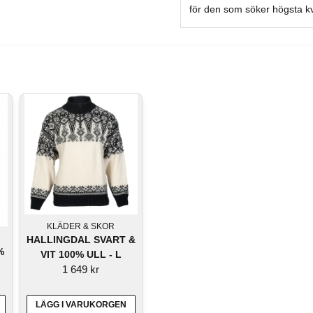
för den som söker högsta kval
KLÄDER & SKOR
HALLINGDAL SVART &
%
VIT 100% ULL - L
1 649 kr
LÄGG I VARUKORGEN