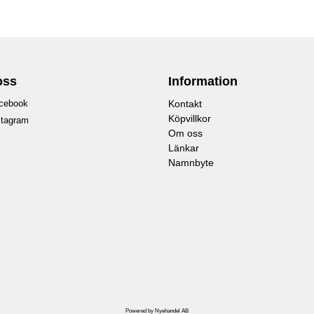
oss
Information
cebook
Kontakt
Köpvillkor
stagram
Om oss
Länkar
Namnbyte
Powered by Nyehandel AB