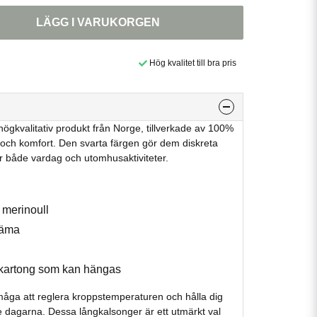
LÄGG I VARUKORGEN
Hög kvalitet till bra pris
ögkvalitativ produkt från Norge, tillverkade av 100%
 och komfort. Den svarta färgen gör dem diskreta
r både vardag och utomhusaktiviteter.
 merinoull
väma
k kartong som kan hängas
rmåga att reglera kroppstemperaturen och hålla dig
 dagarna. Dessa långkalsonger är ett utmärkt val