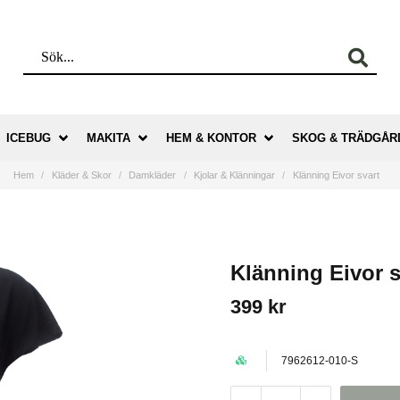
ICEBUG
MAKITA
HEM & KONTOR
SKOG & TRÄDGÅR
Hem
Kläder & Skor
Damkläder
Kjolar & Klänningar
Klänning Eivor svart
Klänning Eivor s
399 kr
7962612-010-S