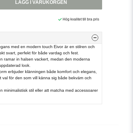
LÄGG I VARUKORGEN
Hög kvalitet till bra pris
legans med en modern touch Eivor är en stilren och
iskt svart, perfekt för både vardag och fest.
en ramar in halsen vackert, medan den moderna
 uppdaterad look.
rm erbjuder klänningen både komfort och elegans,
klart val för den som vill känna sig både bekväm och
n minimalistisk stil eller att matcha med accessoarer