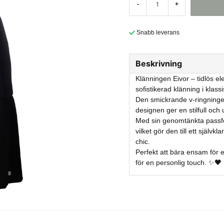
-
+
Snabb leverans
Beskrivning
Klänningen Eivor – tidlös e
sofistikerad klänning i klass
Den smickrande v-ringning
designen ger en stilfull och
Med sin genomtänkta passfo
vilket gör den till ett själv
chic.
Perfekt att bära ensam för e
för en personlig touch. ✨🖤