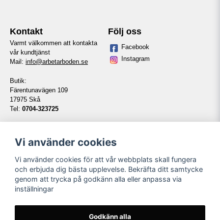
Kontakt
Följ oss
Varmt välkommen att kontakta
Facebook
vår kundtjänst
Instagram
Mail:
info@arbetarboden.se
Butik:
Färentunavägen 109
17975 Skå
Tel:
0704-323725
Telefontid vardagar:
14:00-16:00
Vi använder cookies
Vi använder cookies för att vår webbplats skall fungera
Information
Våra partners
och erbjuda dig bästa upplevelse. Bekräfta ditt samtycke
genom att trycka på godkänn alla eller anpassa via
Kontakt
inställningar
Köpvillkor
Om oss
Länkar
Godkänn alla