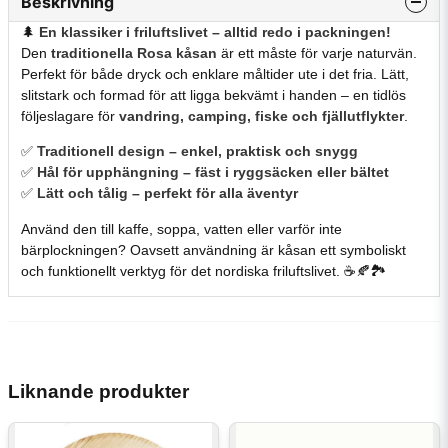
Beskrivning
🌲
En
klassiker
i
friluftslivet –
alltid
redo
i
packningen!
Den
traditionella Rosa
kåsan
är
ett
måste
för
varje
naturvän.
Perfekt
för
både
dryck
och
enklare
måltider
ute
i
det
fria.
Lätt,
slitstark
och
formad
för
att
ligga
bekvämt
i
handen –
en
tidlös
följeslagare
för
vandring,
camping,
fiske
och
fjällutflykter
.
✅
Traditionell
design –
enkel,
praktisk
och
snygg
✅
Hål
för
upphängning –
fäst
i
ryggsäcken
eller
bältet
✅
Lätt
och
tålig –
perfekt
för
alla
äventyr
Använd
den
till
kaffe,
soppa,
vatten
eller
varför
inte
bärplockningen?
Oavsett
användning
är
kåsan
ett
symboliskt
och
funktionellt
verktyg
för
det
nordiska
friluftslivet. ☕🍂🏞️
Liknande produkter