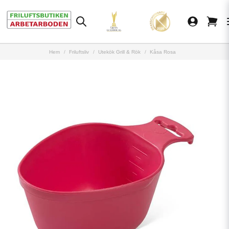
Hem
Friluftsliv
Utekök Grill & Rök
Kåsa Rosa