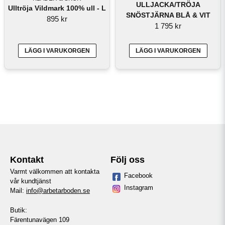
ULLJACKA/TRÖJA
Ulltröja Vildmark 100% ull - L
SNÖSTJÄRNA BLÅ & VIT
895 kr
1 795 kr
LÄGG I VARUKORGEN
LÄGG I VARUKORGEN
Kontakt
Följ oss
Varmt välkommen att kontakta
Facebook
vår kundtjänst
Instagram
Mail:
info@arbetarboden.se
Butik:
Färentunavägen 109