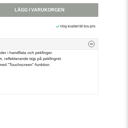
LÄGG I VARUKORGEN
Hög kvalitet till bra pris
äder i handflata och pekfinger.
, reflekterande tejp på pekfingret.
r med "Touchscreen"-funktion.