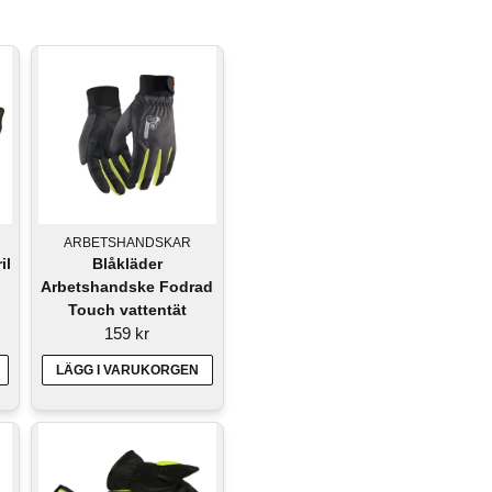
ARBETSHANDSKAR
il
Blåkläder
Arbetshandske Fodrad
Touch vattentät
159 kr
LÄGG I VARUKORGEN