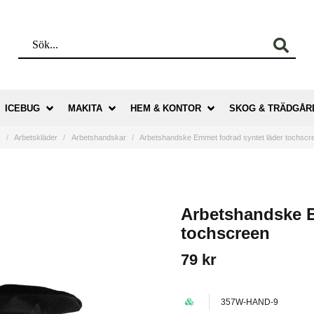
ICEBUG
MAKITA
HEM & KONTOR
SKOG & TRÄDGÅR
m
Arbetskläder
Arbetshandskar
Arbetshandske Emmet fodrad syntet läder tochscr
Arbetshandske E
tochscreen
79 kr
357W-HAND-9