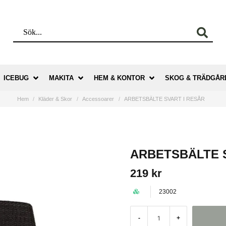
ICEBUG
MAKITA
HEM & KONTOR
SKOG & TRÄDGÅR
Hem
Kläder & Skor
Accessoarer
ARBETSBÄLTE SVART I RESÅR
ARBETSBÄLTE 
219 kr
23002
-
+