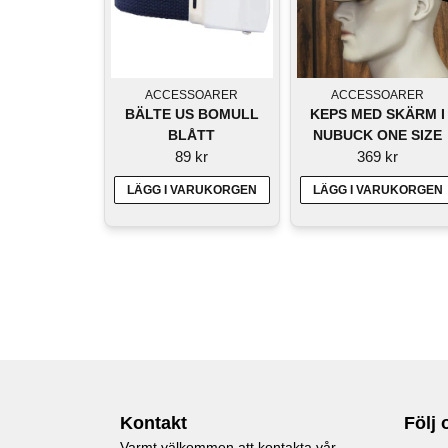
ACCESSOARER
ACCESSOARER
BÄLTE US BOMULL
KEPS MED SKÄRM I
BLÅTT
NUBUCK ONE SIZE
89 kr
369 kr
LÄGG I VARUKORGEN
LÄGG I VARUKORGEN
Kontakt
Följ 
Varmt välkommen att kontakta vår