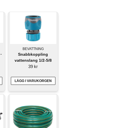
BEVATTNING
skarv,
Snabbkoppling
vattenslang 1/2-5/8
39 kr
LÄGG I VARUKORGEN