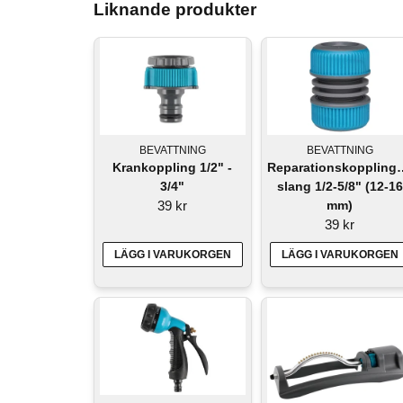
Liknande produkter
BEVATTNING
BEVATTNING
Reparationskoppling/
Krankoppling 1/2" -
slang 1/2-5/8" (12-16
3/4"
mm)
39 kr
39 kr
LÄGG I VARUKORGEN
LÄGG I VARUKORGEN