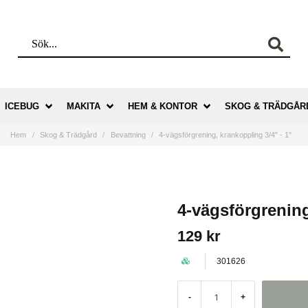
ICEBUG
MAKITA
HEM & KONTOR
SKOG & TRÄDGÅR
Hem
Skog & Trädgård
Bevattning
4-vägsförgrening, krankoppling 3/4" - 1"
4-vägsförgrening
129 kr
301626
-
+