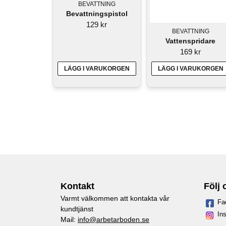
BEVATTNING
Bevattningspistol
129 kr
BEVATTNING
Vattenspridare
169 kr
LÄGG I VARUKORGEN
LÄGG I VARUKORGEN
Kontakt
Följ 
Varmt välkommen att kontakta vår
Fa
kundtjänst
In
Mail:
info@arbetarboden.se